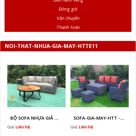
Đóng gói
Vận chuyển
Thanh toán
NOI-THAT-NHUA-GIA-MAY-HTTE11
BỘ SOFA NHỰA GIẢ MÂY HTT - S86
SOFA-GIA-MAY-HTT - S61 COPY
Giá:
Liên hệ
Giá:
Liên hệ