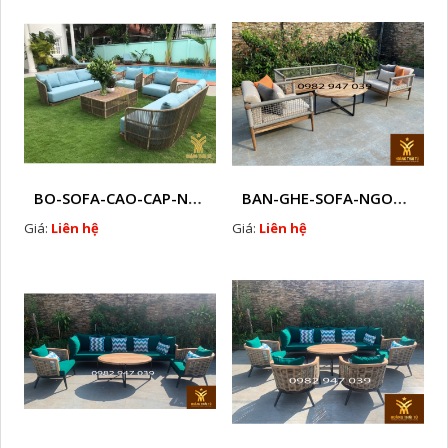
BO-SOFA-CAO-CAP-NHUA-GIA-MAY-HTT - S88
BAN-GHE-SOFA-NGOAI-TROI-GIA-MAY-KN12
Giá:
Liên hệ
Giá:
Liên hệ