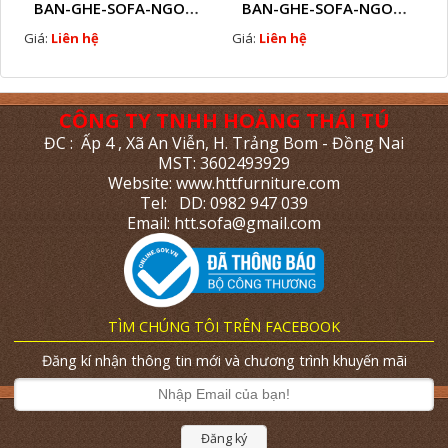
BAN-GHE-SOFA-NGOAI-TROI-GIA-MAY-KN11
BAN-GHE-SOFA-NGOAI-TROI-GIA-MAY-KN10
Giá:
Liên hệ
Giá:
Liên hệ
CÔNG TY TNHH HOÀNG THÁI TÚ
ĐC : Ấp 4 , Xã An Viễn, H. Trảng Bom - Đồng Nai
MST: 3602493929
Website: www.httfurniture.com
Tel: DD: 0982 947 039
Email: htt.sofa@gmail.com
TÌM CHÚNG TÔI TRÊN FACEBOOK
Đăng kí nhận thông tin mới và chương trình khuyến mãi
Đăng ký