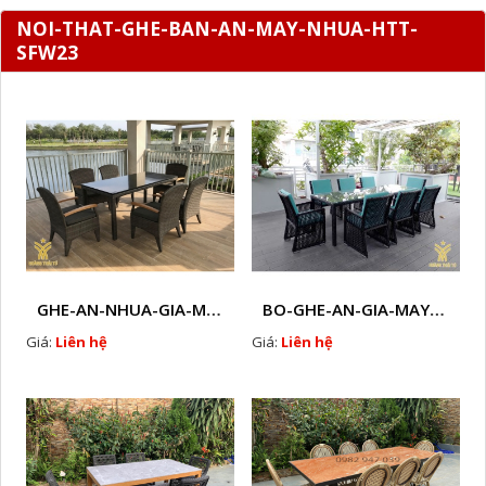
NOI-THAT-GHE-BAN-AN-MAY-NHUA-HTT-
SFW23
GHE-AN-NHUA-GIA-MAY-HTT - B37
BO-GHE-AN-GIA-MAY- HTT - B33
Giá:
Liên hệ
Giá:
Liên hệ