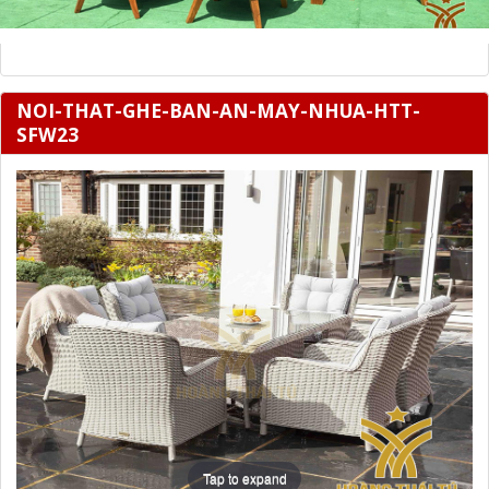
NOI-THAT-GHE-BAN-AN-MAY-NHUA-HTT-
SFW23
Tap to expand