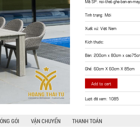
Mã SP: noi-that-ghe-ban-an-m
Tình trạng: Mới
Xuất xứ: Việt Nam
Kích thước:
Bàn: 200cm x 80cm x cao75c
Ghế: 60cm X 60cm X 85cm
Add to cart
Lượt đã xem: 1085
ÓNG GÓI
VẬN CHUYỂN
THANH TOÁN