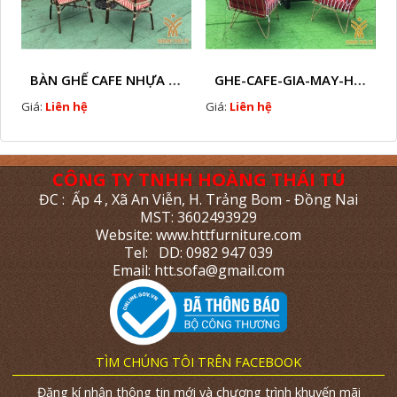
BÀN GHẾ CAFE NHỰA GIẢ MÂY HTT - L112
GHE-CAFE-GIA-MAY-HTT - L110
Giá:
Liên hệ
Giá:
Liên hệ
CÔNG TY TNHH HOÀNG THÁI TÚ
ĐC : Ấp 4 , Xã An Viễn, H. Trảng Bom - Đồng Nai
MST: 3602493929
Website: www.httfurniture.com
Tel: DD: 0982 947 039
Email: htt.sofa@gmail.com
TÌM CHÚNG TÔI TRÊN FACEBOOK
Đăng kí nhận thông tin mới và chương trình khuyến mãi