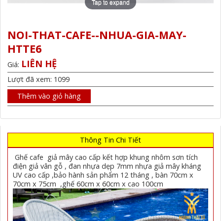
Tap to expand
NOI-THAT-CAFE--NHUA-GIA-MAY-
HTTE6
LIÊN HỆ
Giá:
Lượt đã xem: 1099
Thêm vào giỏ hàng
Thông Tin Chi Tiết
Ghế cafe giả mây cao cấp kết hợp khung nhôm sơn tích
điện giả vân gỗ , đan nhựa dẹp 7mm nhựa giả mây kháng
UV cao cấp ,bảo hành sản phẩm 12 tháng , bàn 70cm x
70cm x 75cm ,ghế 60cm x 60cm x cao 100cm