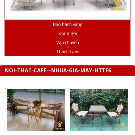
Bảo hành vàng
Đóng gói
Vận chuyển
Thanh toán
NOI-THAT-CAFE--NHUA-GIA-MAY-HTTE6