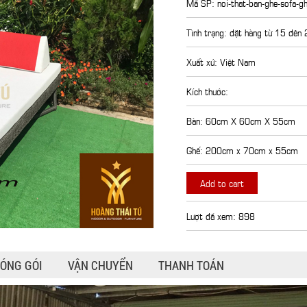
Mã SP: noi-that-ban-ghe-sofa-g
Tình trạng: đặt hàng từ 15 đên
Xuất xứ: Việt Nam
Kích thước:
Bàn: 60cm X 60cm X 55cm
Ghế: 200cm x 70cm x 55cm
Add to cart
Lượt đã xem: 898
ÓNG GÓI
VẬN CHUYỂN
THANH TOÁN