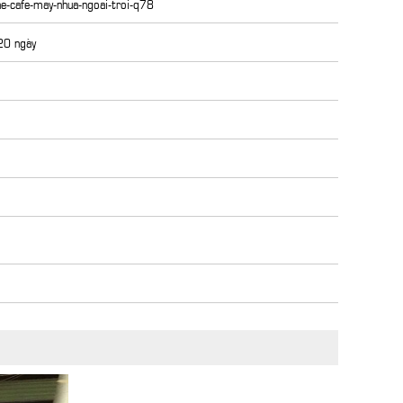
he-cafe-may-nhua-ngoai-troi-q78
 20 ngày