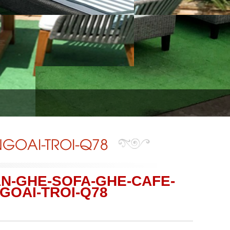
NGOAI-TROI-Q78
AN-GHE-SOFA-GHE-CAFE-
GOAI-TROI-Q78