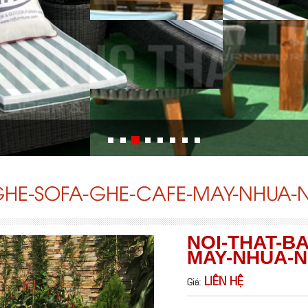
GHE-SOFA-GHE-CAFE-MAY-NHUA-
NOI-THAT-B
MAY-NHUA-N
LIÊN HỆ
Giá: