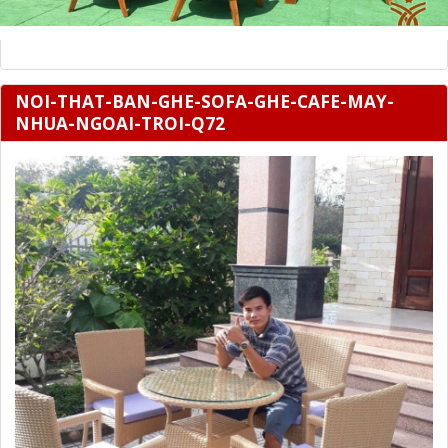
NOI-THAT-BAN-GHE-SOFA-GHE-CAFE-MAY-
NHUA-NGOAI-TROI-Q72