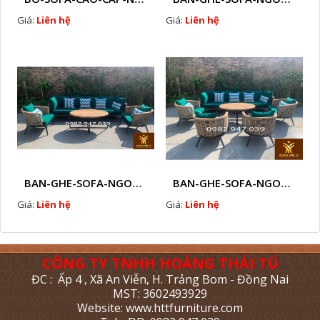
Giá:
Liên hệ
Giá:
Liên hệ
BAN-GHE-SOFA-NGOAI-TROI-GIA-MAY-KN11
BAN-GHE-SOFA-NGOAI-TROI-GIA-MAY-KN10
Giá:
Liên hệ
Giá:
Liên hệ
CÔNG TY TNHH HOÀNG THÁI TÚ
ĐC : Ấp 4 , Xã An Viễn, H. Trảng Bom - Đồng Nai
MST: 3602493929
Website: www.httfurniture.com