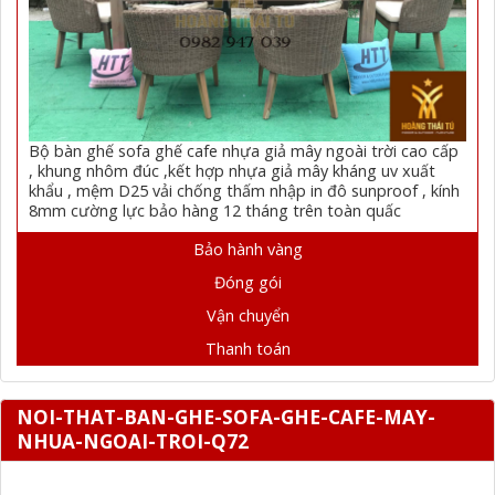
Bộ bàn ghế sofa ghế cafe nhựa giả mây ngoài trời cao cấp
, khung nhôm đúc ,kết hợp nhựa giả mây kháng uv xuất
khẩu , mệm D25 vải chống thấm nhập in đô sunproof , kính
8mm cường lực bảo hàng 12 tháng trên toàn quấc
Bảo hành vàng
Đóng gói
Vận chuyển
Thanh toán
NOI-THAT-BAN-GHE-SOFA-GHE-CAFE-MAY-
NHUA-NGOAI-TROI-Q72