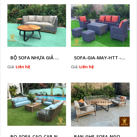
BỘ SOFA NHỰA GIẢ MÂY HTT - S86
SOFA-GIA-MAY-HTT - S61 COPY
Giá:
Liên hệ
Giá:
Liên hệ
BO-SOFA-CAO-CAP-NHUA-GIA-MAY-HTT - S88
BAN-GHE-SOFA-NGOAI-TROI-GIA-MAY-KN12