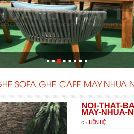
GHE-SOFA-GHE-CAFE-MAY-NHUA-
NOI-THAT-B
MAY-NHUA-N
LIÊN HỆ
Giá: