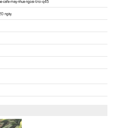
he-cafe-may-nhua-ngoai-troi-q45
 20 ngày