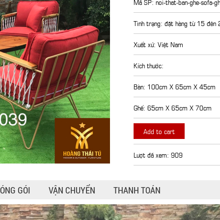
Mã SP: noi-that-ban-ghe-sofa-g
Tình trạng: đặt hàng từ 15 đên
Xuất xứ: Việt Nam
Kích thước:
Bàn: 100cm X 65cm X 45cm
Ghế: 65cm X 65cm X 70cm
Add to cart
Lượt đã xem: 909
ÓNG GÓI
VẬN CHUYỂN
THANH TOÁN