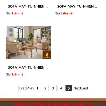
SOFA-MAY-TU-NHIEN-HTT - M69
SOFA-MAY-TU-NHIEN-HTT - M70
Giá:
Liên hệ
Giá:
Liên hệ
SOFA-MAY-TU-NHIEN-HTT - M71
Giá:
Liên hệ
First
Prev
1
2
3
4
5
Next
Last
CÔNG TY TNHH HOÀNG THÁI TÚ