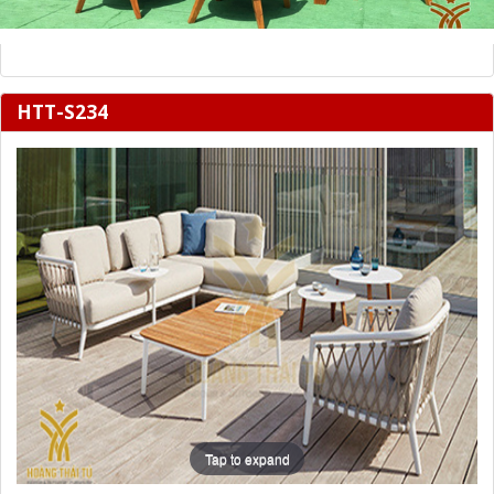
HTT-S234
Tap to expand