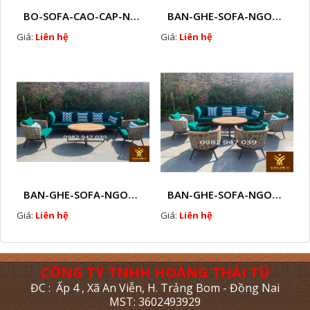
BO-SOFA-CAO-CAP-NHUA-GIA-MAY-HTT - S88
BAN-GHE-SOFA-NGOAI-TROI-GIA-MAY-KN12
Giá:
Liên hệ
Giá:
Liên hệ
BAN-GHE-SOFA-NGOAI-TROI-GIA-MAY-KN11
BAN-GHE-SOFA-NGOAI-TROI-GIA-MAY-KN10
Giá:
Liên hệ
Giá:
Liên hệ
CÔNG TY TNHH HOÀNG THÁI TÚ
ĐC : Ấp 4 , Xã An Viễn, H. Trảng Bom - Đồng Nai
MST: 3602493929