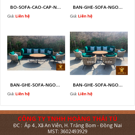
BO-SOFA-CAO-CAP-NHUA-GIA-MAY-HTT - S88
BAN-GHE-SOFA-NGOAI-TROI-GIA-MAY-KN12
Giá:
Liên hệ
Giá:
Liên hệ
BAN-GHE-SOFA-NGOAI-TROI-GIA-MAY-KN11
BAN-GHE-SOFA-NGOAI-TROI-GIA-MAY-KN10
Giá:
Liên hệ
Giá:
Liên hệ
CÔNG TY TNHH HOÀNG THÁI TÚ
ĐC : Ấp 4 , Xã An Viễn, H. Trảng Bom - Đồng Nai
MST: 3602493929