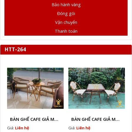
Bảo hành vàng
Đóng gói
Vận chuyển
Thanh toán
HTT-264
BÀN GHẾ CAFE GIẢ MÂY HTT - L128A
BÀN GHẾ CAFE GIẢ MÂY HTT - LS132
Giá:
Liên hệ
Giá:
Liên hệ