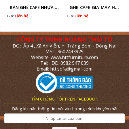
BÀN GHẾ CAFE NHỰA GIẢ MÂY HTT - L112
GHE-CAFE-GIA-MAY-HTT - L110
Giá:
Liên hệ
Giá:
Liên hệ
CÔNG TY TNHH HOÀNG THÁI TÚ
ĐC : Ấp 4 , Xã An Viễn, H. Trảng Bom - Đồng Nai
MST: 3602493929
Website: www.httfurniture.com
Tel: DD: 0982 947 039
Email: htt.sofa@gmail.com
TÌM CHÚNG TÔI TRÊN FACEBOOK
Đăng kí nhận thông tin mới và chương trình khuyến mãi