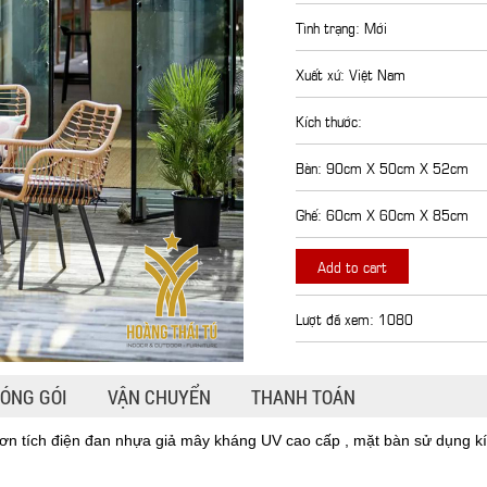
Tình trạng: Mới
Xuất xứ: Việt Nam
Kích thước:
Bàn: 90cm X 50cm X 52cm
Ghế: 60cm X 60cm X 85cm
Add to cart
Lượt đã xem: 1080
ÓNG GÓI
VẬN CHUYỂN
THANH TOÁN
ơn tích điện đan nhựa giả mây kháng UV cao cấp , mặt bàn sử dụng