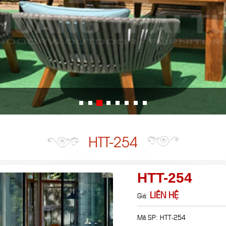
HTT-254
HTT-254
LIÊN HỆ
Giá:
Mã SP: HTT-254