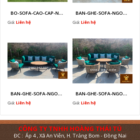
BO-SOFA-CAO-CAP-NHUA-GIA-MAY-HTT - S88
BAN-GHE-SOFA-NGOAI-TROI-GIA-MAY-KN12
Giá:
Liên hệ
Giá:
Liên hệ
BAN-GHE-SOFA-NGOAI-TROI-GIA-MAY-KN11
BAN-GHE-SOFA-NGOAI-TROI-GIA-MAY-KN10
Giá:
Liên hệ
Giá:
Liên hệ
CÔNG TY TNHH HOÀNG THÁI TÚ
ĐC : Ấp 4 , Xã An Viễn, H. Trảng Bom - Đồng Nai