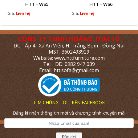
HTT - WS5
HTT - WS6
Giá:
Liên hệ
Giá:
Liên hệ
CÔNG TY TNHH HOÀNG THÁI TÚ
ĐC : Ấp 4 , Xã An Viễn, H. Trảng Bom - Đồng Nai
MST: 3602493929
Website: www.httfurniture.com
Tel: DD: 0982 947 039
Email: htt.sofa@gmail.com
TÌM CHÚNG TÔI TRÊN FACEBOOK
Đăng kí nhận thông tin mới và chương trình khuyến mãi
Đăng ký