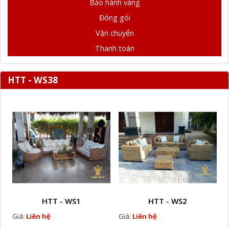
Bảo hành vàng
Đóng gói
Vận chuyển
Thanh toán
HTT - WS38
HTT - WS1
HTT - WS2
Giá:
Liên hệ
Giá:
Liên hệ