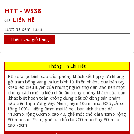
HTT - WS38
LIÊN HỆ
Giá:
Lượt đã xem: 1333
Thêm vào giỏ hàng
Thông Tin Chi Tiết
Bộ sofa lục bình cao cấp phòng khách kết hợp giữa khung
gỗ tràm bông vàng và lục bình từ thiên nhiên , qua bàn tay
khéo léo điêu luyện của những người thợ đan ,tạo nên một
phong cách mới lạ kiểu châu âu trong phòng khách của bạn
,khác biệt hoàn toàn không đụng bất cứ dòng sản phẩm
nào trên thị trường Việt Nam , nệm 10cm , mút Đ25 ,vải cô
tông 100% , kiếng 8mm mài lá hẹ , bàn kích thước dài
110cm x rộng 60cm x cao 40, ghế một chỗ dài 84cm x rộng
80cm x cao 75cm, ghế ba chỗ dài 200cm x rộng 80cm x
cao 75cm