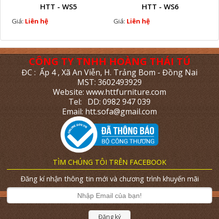
HTT - WS5
HTT - WS6
Giá:
Liên hệ
Giá:
Liên hệ
CÔNG TY TNHH HOÀNG THÁI TÚ
ĐC : Ấp 4 , Xã An Viễn, H. Trảng Bom - Đồng Nai
MST: 3602493929
Website: www.httfurniture.com
Tel: DD: 0982 947 039
Email: htt.sofa@gmail.com
TÌM CHÚNG TÔI TRÊN FACEBOOK
Đăng kí nhận thông tin mới và chương trình khuyến mãi
Đăng ký