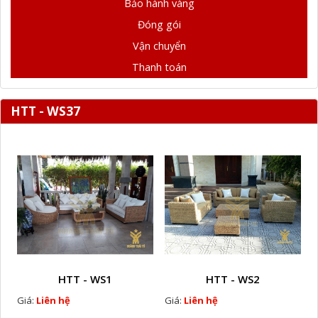
Bảo hành vàng
Đóng gói
Vận chuyển
Thanh toán
HTT - WS37
HTT - WS1
HTT - WS2
Giá:
Liên hệ
Giá:
Liên hệ