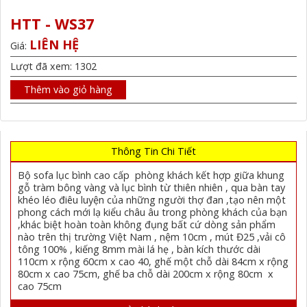
HTT - WS37
LIÊN HỆ
Giá:
Lượt đã xem: 1302
Thêm vào giỏ hàng
Thông Tin Chi Tiết
Bộ sofa lục bình cao cấp phòng khách kết hợp giữa khung
gỗ tràm bông vàng và lục bình từ thiên nhiên , qua bàn tay
khéo léo điêu luyện của những người thợ đan ,tạo nên một
phong cách mới lạ kiểu châu âu trong phòng khách của bạn
,khác biệt hoàn toàn không đụng bất cứ dòng sản phẩm
nào trên thị trường Việt Nam , nệm 10cm , mút Đ25 ,vải cô
tông 100% , kiếng 8mm mài lá hẹ , bàn kích thước dài
110cm x rộng 60cm x cao 40, ghế một chỗ dài 84cm x rộng
80cm x cao 75cm, ghế ba chỗ dài 200cm x rộng 80cm x
cao 75cm