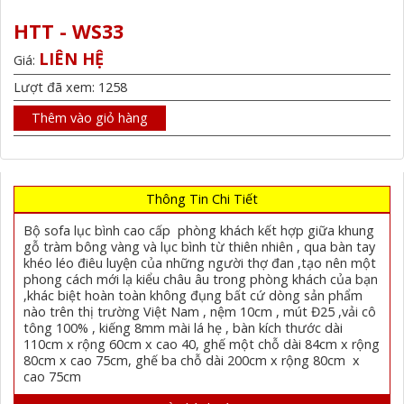
HTT - WS33
LIÊN HỆ
Giá:
Lượt đã xem: 1258
Thêm vào giỏ hàng
Thông Tin Chi Tiết
Bộ sofa lục bình cao cấp phòng khách kết hợp giữa khung
gỗ tràm bông vàng và lục bình từ thiên nhiên , qua bàn tay
khéo léo điêu luyện của những người thợ đan ,tạo nên một
phong cách mới lạ kiểu châu âu trong phòng khách của bạn
,khác biệt hoàn toàn không đụng bất cứ dòng sản phẩm
nào trên thị trường Việt Nam , nệm 10cm , mút Đ25 ,vải cô
tông 100% , kiếng 8mm mài lá hẹ , bàn kích thước dài
110cm x rộng 60cm x cao 40, ghế một chỗ dài 84cm x rộng
80cm x cao 75cm, ghế ba chỗ dài 200cm x rộng 80cm x
cao 75cm