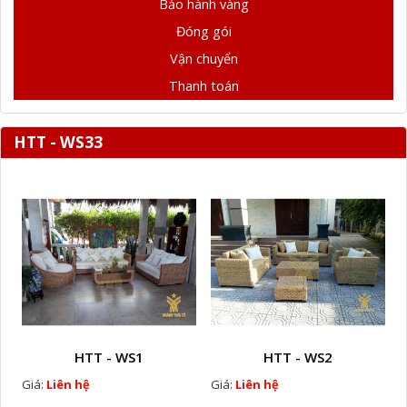
Bảo hành vàng
Đóng gói
Vận chuyển
Thanh toán
HTT - WS33
HTT - WS1
HTT - WS2
Giá:
Liên hệ
Giá:
Liên hệ