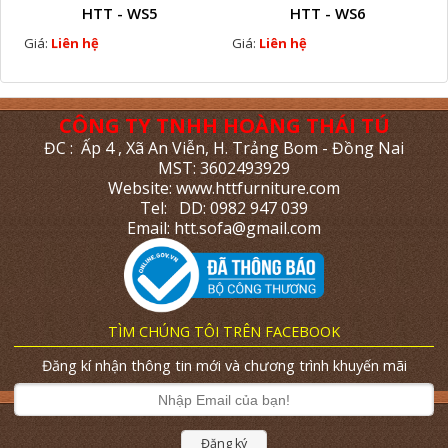
HTT - WS5
HTT - WS6
Giá:
Liên hệ
Giá:
Liên hệ
CÔNG TY TNHH HOÀNG THÁI TÚ
ĐC : Ấp 4 , Xã An Viễn, H. Trảng Bom - Đồng Nai
MST: 3602493929
Website: www.httfurniture.com
Tel: DD: 0982 947 039
Email: htt.sofa@gmail.com
TÌM CHÚNG TÔI TRÊN FACEBOOK
Đăng kí nhận thông tin mới và chương trình khuyến mãi
Đăng ký