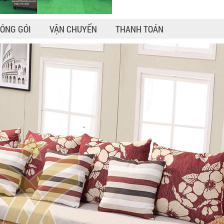
ÓNG GÓI
VẬN CHUYỂN
THANH TOÁN