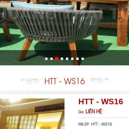
HTT - WS16
HTT - WS16
LIÊN HỆ
Giá:
Mã SP: HTT - WS16