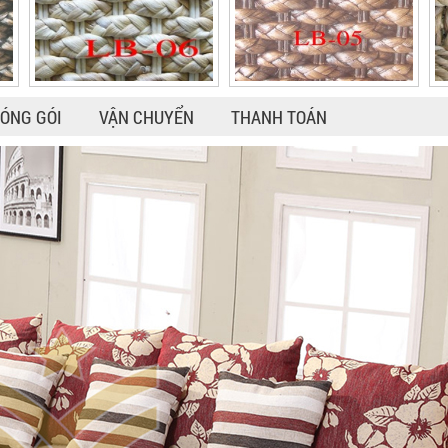
ÓNG GÓI
VẬN CHUYỂN
THANH TOÁN