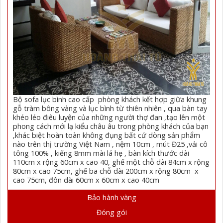
Bộ sofa lục bình cao cấp phòng khách kết hợp giữa khung
gỗ tràm bông vàng và lục bình từ thiên nhiên , qua bàn tay
khéo léo điêu luyện của những người thợ đan ,tạo lên một
phong cách mới lạ kiểu châu âu trong phòng khách của bạn
,khác biệt hoàn toàn không đụng bất cứ dòng sản phẩm
nào trên thị trường Việt Nam , nệm 10cm , mút Đ25 ,vải cô
tông 100% , kiếng 8mm mài lá hẹ , bàn kích thước dài
110cm x rộng 60cm x cao 40, ghế một chỗ dài 84cm x rộng
80cm x cao 75cm, ghế ba chỗ dài 200cm x rộng 80cm x
cao 75cm, đôn dài 60cm x 60cm x cao 40cm
Bảo hành vàng
Đóng gói