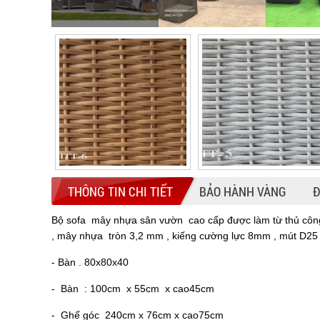
THÔNG TIN CHI TIẾT
BẢO HÀNH VÀNG
Đ
Bộ sofa mây nhựa sân vườn cao cấp được làm từ thủ công 
, mây nhựa tròn 3,2 mm , kiếng cường lực 8mm , mút D25 
- Bàn . 80x80x40
- Bàn : 100cm x 55cm x cao45cm
- Ghế góc 240cm x 76cm x cao75cm