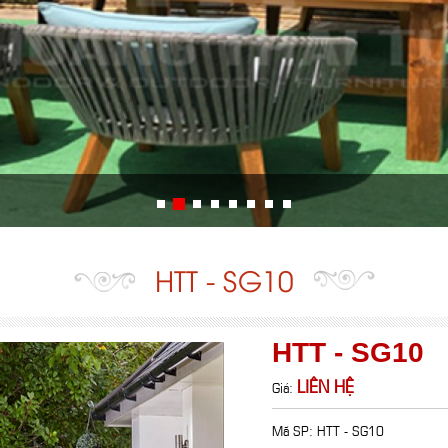
HTT - SG10
HTT - SG10
LIÊN HỆ
Giá:
Mã SP: HTT - SG10