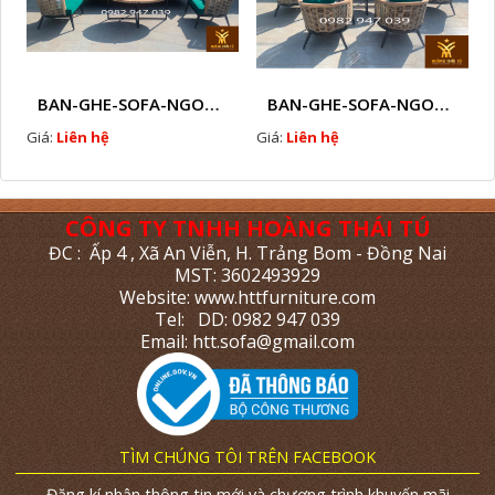
BAN-GHE-SOFA-NGOAI-TROI-GIA-MAY-KN11
BAN-GHE-SOFA-NGOAI-TROI-GIA-MAY-KN10
Giá:
Liên hệ
Giá:
Liên hệ
CÔNG TY TNHH HOÀNG THÁI TÚ
ĐC : Ấp 4 , Xã An Viễn, H. Trảng Bom - Đồng Nai
MST: 3602493929
Website: www.httfurniture.com
Tel: DD: 0982 947 039
Email: htt.sofa@gmail.com
TÌM CHÚNG TÔI TRÊN FACEBOOK
Đăng kí nhận thông tin mới và chương trình khuyến mãi