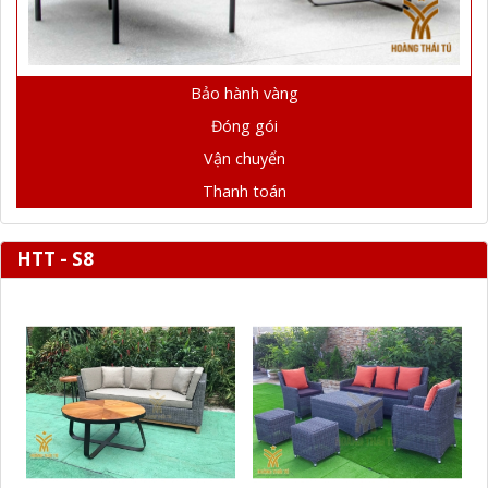
Bảo hành vàng
Đóng gói
Vận chuyển
Thanh toán
HTT - S8