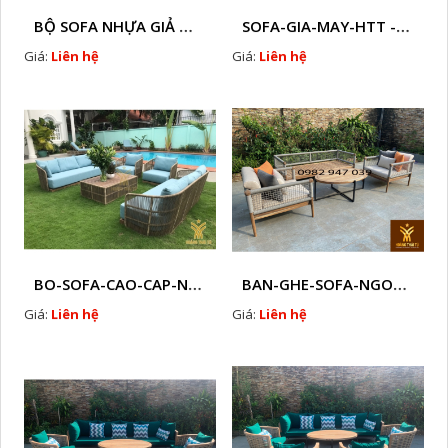
BỘ SOFA NHỰA GIẢ MÂY HTT - S86
SOFA-GIA-MAY-HTT - S61 COPY
Giá:
Liên hệ
Giá:
Liên hệ
BO-SOFA-CAO-CAP-NHUA-GIA-MAY-HTT - S88
BAN-GHE-SOFA-NGOAI-TROI-GIA-MAY-KN12
Giá:
Liên hệ
Giá:
Liên hệ