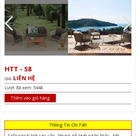
HTT - S8
LIÊN HỆ
Giá:
Lượt đã xem: 5448
Thêm vào giỏ hàng
Thông Tin Chi Tiết
Sofa ngoài trời cao cấp , khung gỗ teak ngập khẩu , kết