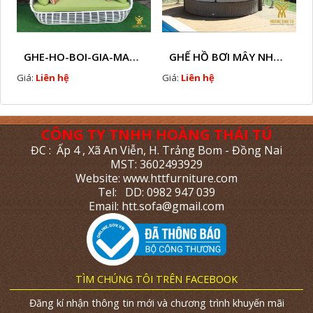
GHE-HO-BOI-GIA-MAY-HTT - B76
GHẾ HỒ BƠI MÂY NHỰA HTT - B38
Giá:
Liên hệ
Giá:
Liên hệ
CÔNG TY TNHH HOÀNG THÁI TÚ
ĐC : Ấp 4 , Xã An Viễn, H. Trảng Bom - Đồng Nai
MST: 3602493929
Website: www.httfurniture.com
Tel: DD: 0982 947 039
Email: htt.sofa@gmail.com
TÌM CHÚNG TÔI TRÊN FACEBOOK
Đăng kí nhận thông tin mới và chương trình khuyến mãi