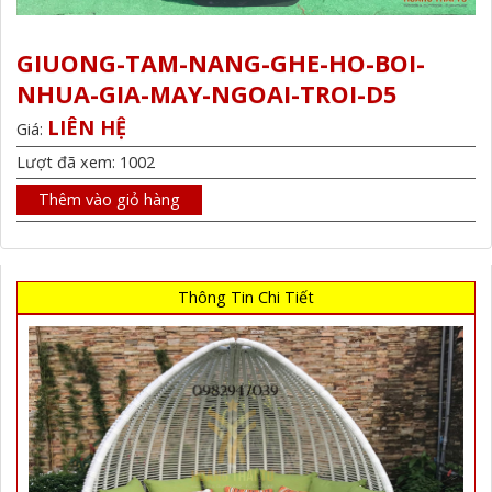
GIUONG-TAM-NANG-GHE-HO-BOI-
NHUA-GIA-MAY-NGOAI-TROI-D5
LIÊN HỆ
Giá:
Lượt đã xem: 1002
Thêm vào giỏ hàng
Thông Tin Chi Tiết