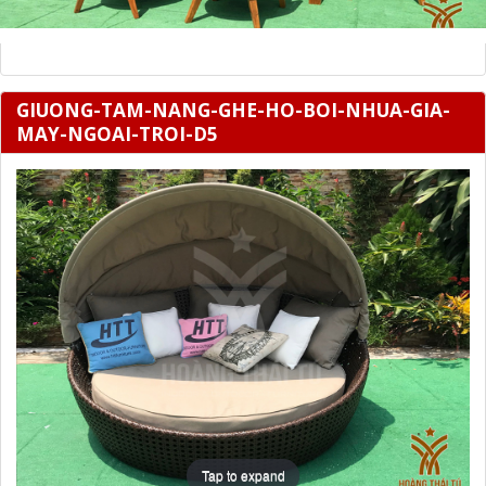
GIUONG-TAM-NANG-GHE-HO-BOI-NHUA-GIA-
MAY-NGOAI-TROI-D5
Tap to expand