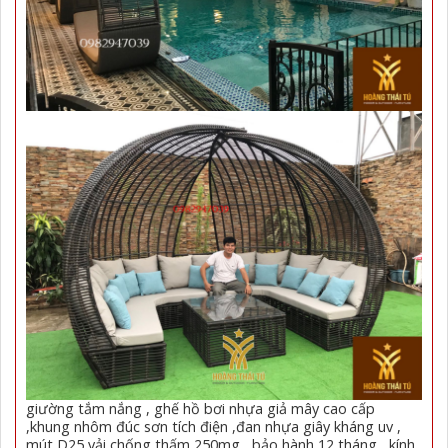
giường tắm nắng , ghế hồ bơi nhựa giả mây cao cấp
,khung nhôm đúc sơn tích điện ,đan nhựa giây kháng uv ,
mút D25 vải chống thấm 250mg , bảo hành 12 tháng , kính