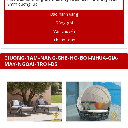
8mm cường lực
Bảo hành vàng
Đóng gói
Vận chuyển
Thanh toán
GIUONG-TAM-NANG-GHE-HO-BOI-NHUA-GIA-
MAY-NGOAI-TROI-D5