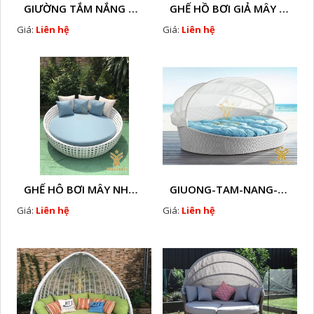
GIƯỜNG TẮM NẮNG GIẢ MÂY HTT - B78
GHẾ HỒ BƠI GIẢ MÂY HTT - B36
Giá:
Liên hệ
Giá:
Liên hệ
GHẾ HÔ BƠI MÂY NHỰA HTT - B33
GIUONG-TAM-NANG-GIA-MAY-HTT - B77
Giá:
Liên hệ
Giá:
Liên hệ