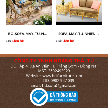
BO-SOFA-MAY-TU-NHIEN-HTT - M6
SOFA-MAY-TU-NHIEN-HTT - M7
Giá:
Liên hệ
Giá:
Liên hệ
CÔNG TY TNHH HOÀNG THÁI TÚ
ĐC : Ấp 4 , Xã An Viễn, H. Trảng Bom - Đồng Nai
MST: 3602493929
Website: www.httfurniture.com
Tel: DD: 0982 947 039
Email: htt.sofa@gmail.com