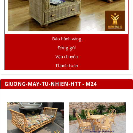
Bảo hành vàng
Đóng gói
Vận chuyển
Thanh toán
GIUONG-MAY-TU-NHIEN-HTT - M24