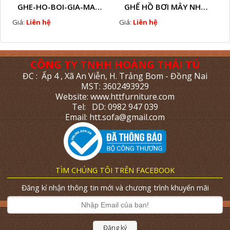
GHE-HO-BOI-GIA-MAY-HTT - B76
GHẾ HỒ BƠI MÂY NHỰA HTT - B38
Giá:
Liên hệ
Giá:
Liên hệ
CÔNG TY TNHH HOÀNG THÁI TÚ
ĐC : Ấp 4 , Xã An Viễn, H. Trảng Bom - Đồng Nai
MST: 3602493929
Website: www.httfurniture.com
Tel: DD: 0982 947 039
Email: htt.sofa@gmail.com
TÌM CHÚNG TÔI TRÊN FACEBOOK
Đăng kí nhận thông tin mới và chương trình khuyến mãi
Đăng ký