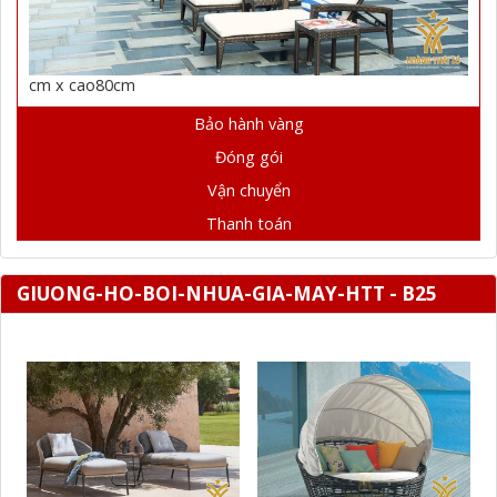
cm x cao80cm
Bảo hành vàng
Đóng gói
Vận chuyển
Thanh toán
GIUONG-HO-BOI-NHUA-GIA-MAY-HTT - B25