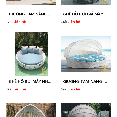
GIƯỜNG TẮM NẮNG GIẢ MÂY HTT - B78
GHẾ HỒ BƠI GIẢ MÂY HTT - B36
Giá:
Liên hệ
Giá:
Liên hệ
GHẾ HÔ BƠI MÂY NHỰA HTT - B33
GIUONG-TAM-NANG-GIA-MAY-HTT - B77
Giá:
Liên hệ
Giá:
Liên hệ