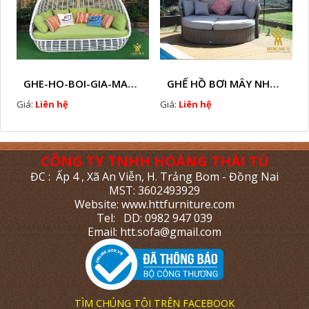
GHE-HO-BOI-GIA-MAY-HTT - B76
GHẾ HỒ BƠI MÂY NHỰA HTT - B38
Giá:
Liên hệ
Giá:
Liên hệ
CÔNG TY TNHH HOÀNG THÁI TÚ
ĐC : Ấp 4 , Xã An Viễn, H. Trảng Bom - Đồng Nai
MST: 3602493929
Website: www.httfurniture.com
Tel: DD: 0982 947 039
Email: htt.sofa@gmail.com
TÌM CHÚNG TÔI TRÊN FACEBOOK