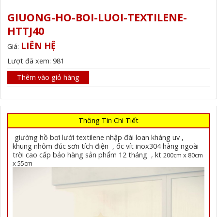
GIUONG-HO-BOI-LUOI-TEXTILENE-
HTTJ40
LIÊN HỆ
Giá:
Lượt đã xem: 981
Thêm vào giỏ hàng
Thông Tin Chi Tiết
giường hồ bơi lưới textilene nhập đài loan kháng uv ,
khung nhôm đúc sơn tích điện , ốc vít inox304 hàng ngoài
trời cao cấp bảo hàng sản phẩm 12 tháng , kt
200cm x 80cm
x 55cm