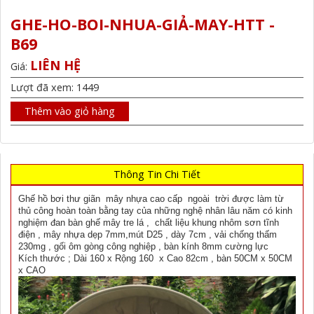
GHE-HO-BOI-NHUA-GIẢ-MAY-HTT -
B69
LIÊN HỆ
Giá:
Lượt đã xem: 1449
Thêm vào giỏ hàng
Thông Tin Chi Tiết
Ghế hồ bơi thư giãn mây nhựa cao cấp ngoài trời được làm từ
thủ công hoàn toàn bằng tay của những nghệ nhân lâu năm có kinh
nghiệm đan bàn ghế mây tre lá , chất liệu khung nhôm sơn tĩnh
điện , mây nhựa dẹp 7mm,mút D25 , dày 7cm , vải chống thấm
230mg , gối ôm gòng công nghiệp , bàn kính 8mm cường lực
Kích thước ; Dài 160 x Rộng 160 x Cao 82cm , bàn 50CM x 50CM
x CAO