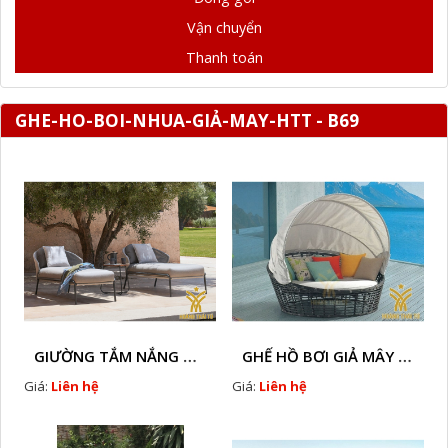
Vận chuyển
Thanh toán
GHE-HO-BOI-NHUA-GIẢ-MAY-HTT - B69
GIƯỜNG TẮM NẮNG GIẢ MÂY HTT - B78
GHẾ HỒ BƠI GIẢ MÂY HTT - B36
Giá:
Liên hệ
Giá:
Liên hệ