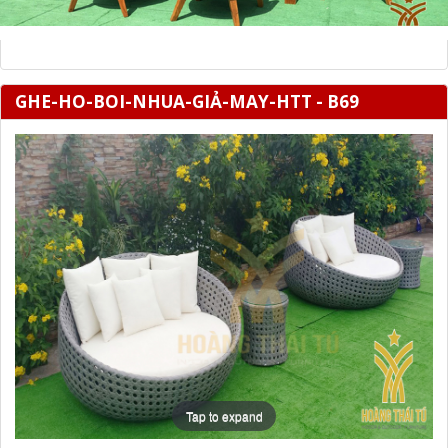
GHE-HO-BOI-NHUA-GIẢ-MAY-HTT - B69
Tap to expand