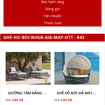
Bảo hành vàng
Đóng gói
Vận chuyển
Thanh toán
GHE-HO-BOI-NHUA-GIA-MAY-HTT - B43
GIƯỜNG TẮM NẮNG GIẢ MÂY HTT - B78
GHẾ HỒ BƠI GIẢ MÂY HTT - B36
Giá:
Liên hệ
Giá:
Liên hệ