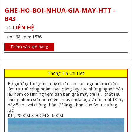
GHE-HO-BOI-NHUA-GIA-MAY-HTT -
B43
LIÊN HỆ
Giá:
Lượt đã xem: 1536
Thêm vào giỏ hàng
Thông Tin Chi Tiết
Bộ giường thư giãn mây nhựa cao cấp ngoài trời được
làm từ thủ công hoàn toàn bằng tay của những nghệ nhân
lâu năm có kinh nghiệm đan bàn ghế mây tre lá , chất liệu
khung nhôm sơn tĩnh điện , mây nhựa dẹp 7mm ,mút D25 ,
dầy 5cm , vải chống thấm 230mg , bàn kính 8mm cường
lực
KT ; 200CM X 70CM X 60CM