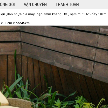
ÓNG GÓI
VẬN CHUYỂN
THANH TOÁN
 điện ,đan nhựa giả mây dẹp 7mm kháng UV , nệm mút D25 dầy 10cm 
m x 50cm x cao45cm