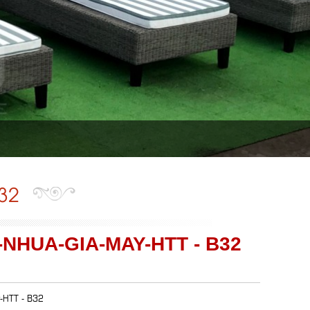
32
NHUA-GIA-MAY-HTT - B32
y-HTT - B32