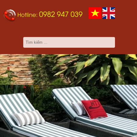
0982 947 039
Hotline: