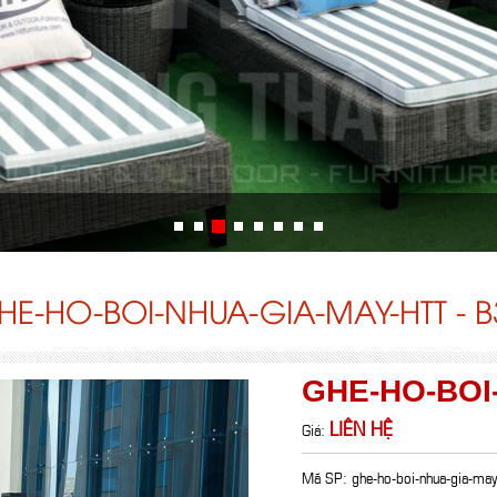
HE-HO-BOI-NHUA-GIA-MAY-HTT - B
GHE-HO-BOI-
LIÊN HỆ
Giá:
Mã SP: ghe-ho-boi-nhua-gia-ma