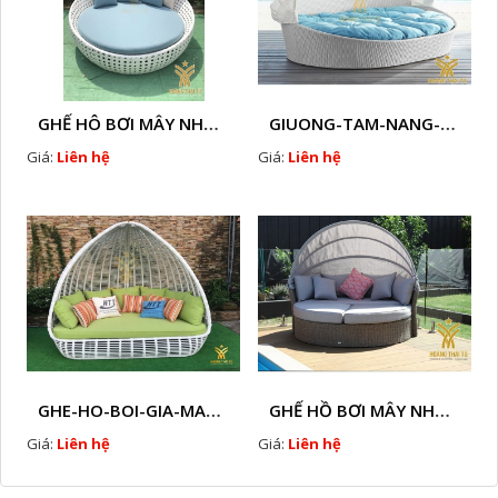
GHẾ HÔ BƠI MÂY NHỰA HTT - B33
GIUONG-TAM-NANG-GIA-MAY-HTT - B77
Giá:
Liên hệ
Giá:
Liên hệ
GHE-HO-BOI-GIA-MAY-HTT - B76
GHẾ HỒ BƠI MÂY NHỰA HTT - B38
Giá:
Liên hệ
Giá:
Liên hệ