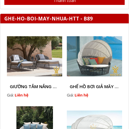
Thanh toán
GHE-HO-BOI-MAY-NHUA-HTT - B89
GIƯỜNG TẮM NẮNG GIẢ MÂY HTT - B78
GHẾ HỒ BƠI GIẢ MÂY HTT - B36
Giá:
Liên hệ
Giá:
Liên hệ