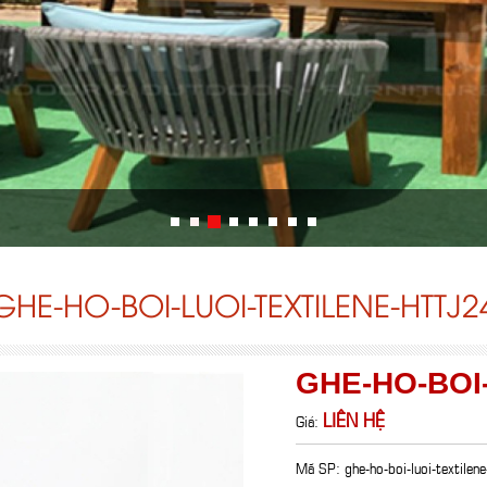
GHE-HO-BOI-LUOI-TEXTILENE-HTTJ2
GHE-HO-BOI
LIÊN HỆ
Giá:
Mã SP: ghe-ho-boi-luoi-textilene