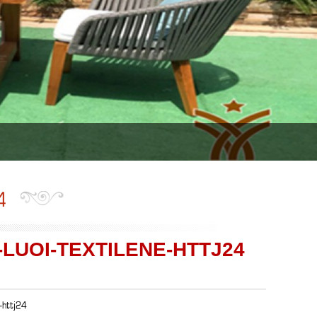
4
-LUOI-TEXTILENE-HTTJ24
-httj24