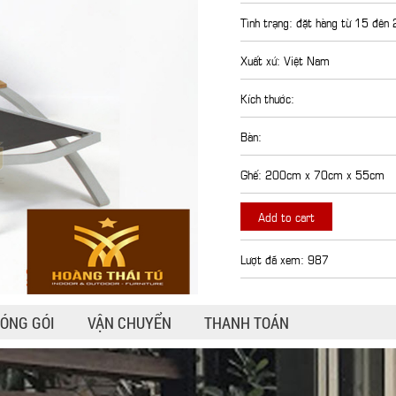
Tình trạng: đặt hàng từ 15 đên
Xuất xứ: Việt Nam
Kích thước:
Bàn:
Ghế: 200cm x 70cm x 55cm
Add to cart
Lượt đã xem: 987
ÓNG GÓI
VẬN CHUYỂN
THANH TOÁN