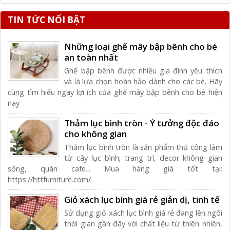
TIN TỨC NỔI BẬT
Những loại ghế mây bập bênh cho bé
an toàn nhất
Ghế bập bênh được nhiều gia đình yêu thích
và là lựa chọn hoàn hảo dành cho các bé. Hãy
cùng tìm hiểu ngay lợi ích của ghế mây bập bênh cho bé hiện
nay
Thảm lục bình tròn - Ý tưởng độc đáo
cho không gian
Thảm lục bình tròn là sản phẩm thủ công làm
từ cây lục bình; trang trí, decor không gian
sống, quán cafe... Mua hàng giá tốt tại:
https://httfurniture.com/
Giỏ xách lục bình giá rẻ giản dị, tinh tế
Sử dụng giỏ xách lục bình giá rẻ đang lên ngôi
thời gian gần đây với chất liệu từ thiên nhiên,