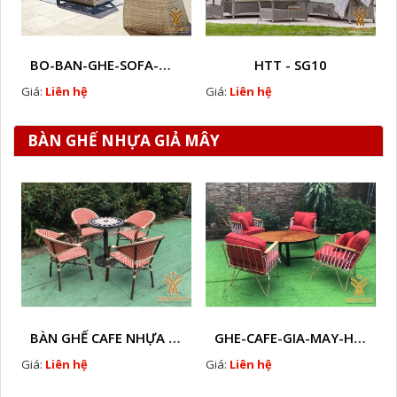
BO-BAN-GHE-SOFA-MÂY-NHUA-HTT - S43
HTT - SG10
Giá:
Liên hệ
Giá:
Liên hệ
BÀN GHẾ NHỰA GIẢ MÂY
BÀN GHẾ CAFE NHỰA GIẢ MÂY HTT - L112
GHE-CAFE-GIA-MAY-HTT - L110
Giá:
Liên hệ
Giá:
Liên hệ