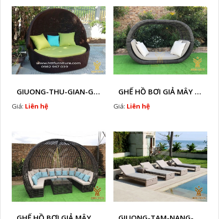
GIUONG-THU-GIAN-GIA-MAY-HTT - B58
GHẾ HỒ BƠI GIẢ MÂY HTT - B57
Giá:
Liên hệ
Giá:
Liên hệ
GHẾ HỒ BƠI GIẢ MÂY TT - B23
GIUONG-TAM-NANG-GIA-MAY-HTT - B14