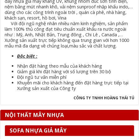
dây nhựa giả mây kháng UV, khung nhôm đúc sơn tĩnh điện,
nệm bằng mút nhanh khô, vải nệm sunproof nhập khẩu indo,…
dùng cho các công trình ngoài trời , quán cà phê, nhà hàng,
khách sạn, resort, hồ bơi, Vina
Với đội ngũ nghệ nhân nhiều năm kinh nghiệm, sản phẩm
làm 100% thủ công đạt tiêu chuẩn xuất khẩu ra nước ngoài
như : Mỹ, Anh, Nhật Bản, Trung đông , Chi Lê , Canada ,…
Xưởng sản xuất trực tiếp không qua trung gian với hơn 1000
mẫu mã đa dạng về chủng loại,màu sắc và chất lượng.
Đặc biệt :
Nhận đặt hàng theo mẫu của khách hàng
Giảm giá khi đặt hàng với số lượng trên 30 bộ
Đội ngũ tư vấn miễn phí
Khuyễn mãi cho khách hàng đến đặt hàng trực tiếp tại
Xưởng sản xuất của Công ty
CÔNG TY TNHH HOÀNG THÁI TÚ
NỘI THẤT MÂY NHỰA
SOFA NHỰA GIẢ MÂY