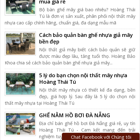
mua giá rẻ
Bộ bàn ghế mây giá bao nhiêu? Hoàng Thái
Tú là đơn vị sản xuất, phân phối nội thất mây
nhựa cao cấp chính hãng, chuẩn giá, đa dạng mẫu mã
Cách bảo quản bàn ghế nhựa giả mây
bền đẹp
Nội thất giả mây biết cách bảo quản sẽ giữ
được màu đẹp lâu, tăng tuổi thọ. Hoàng Bảo
Khoa chia sẻ cách bảo quản bàn ghế nhựa giả mây...
5 lý do bạn chọn nội thất mây nhựa
Hoàng Thái Tú
Nội thất mây nhựa có thiết kế đa dạng, bền
đẹp, giá hợp lý. Sau đây là 5 lý do chọn nội
thất mây nhựa tại Hoàng Thái Tú
GHẾ NẰM HỒ BƠI ĐÀ NẴNG
Địa chỉ bán ghế hồ bơi Đà Nẵng giá rẻ, uy tín
Hoàng Thái Tú - Cam kết mang đến trải
nghiệm tuyệt vời nhất cho khách hàng từ chất
Chat Facebook với Chúng tôi