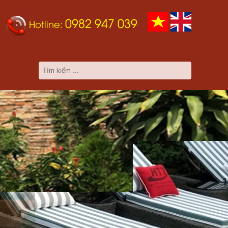
0982 947 039
Hotline: