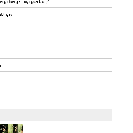
ang-nhua-gia-may-ngoai-troi-j4
 20 ngày
m