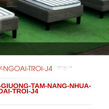
NGOAI-TROI-J4
-GIUONG-TAM-NANG-NHUA-
AI-TROI-J4