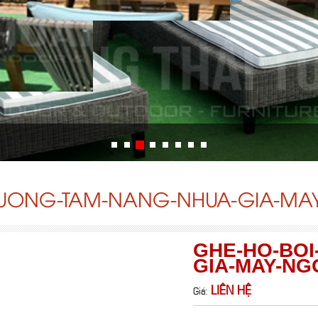
IUONG-TAM-NANG-NHUA-GIA-MAY-
GHE-HO-BOI
GIA-MAY-NGO
LIÊN HỆ
Giá: