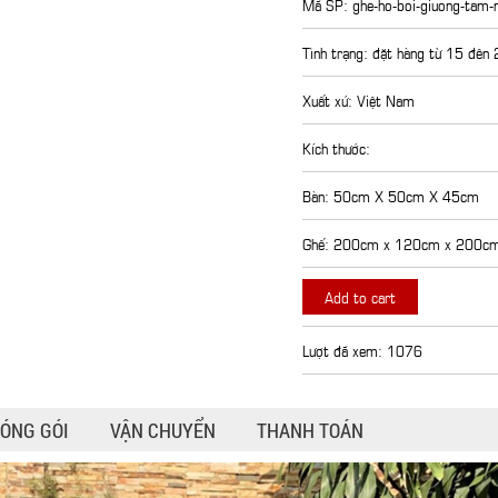
Mã SP: ghe-ho-boi-giuong-tam-n
Tình trạng: đặt hàng từ 15 đên
Xuất xứ: Việt Nam
Kích thước:
Bàn: 50cm X 50cm X 45cm
Ghế: 200cm x 120cm x 200c
Add to cart
Lượt đã xem: 1076
ÓNG GÓI
VẬN CHUYỂN
THANH TOÁN