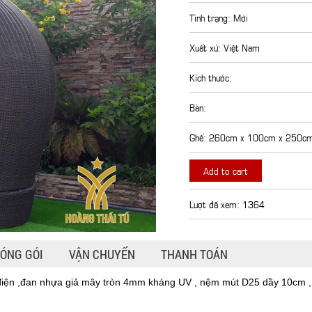
Tình trạng: Mới
Xuất xứ: Việt Nam
Kích thước:
Bàn:
Ghế: 260cm x 100cm x 250c
Add to cart
Lượt đã xem: 1364
ÓNG GÓI
VẬN CHUYỂN
THANH TOÁN
iện ,đan nhựa giả mây tròn 4mm kháng UV , nệm mút D25 dầy 10cm , 