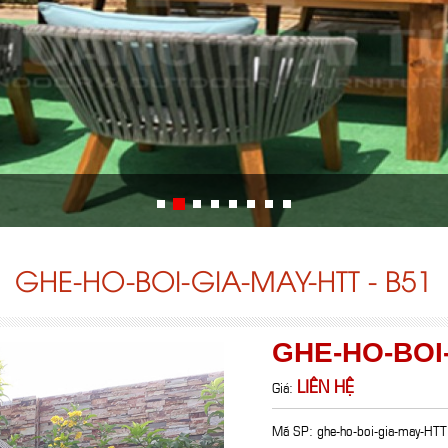
GHE-HO-BOI-GIA-MAY-HTT - B51
GHE-HO-BOI-
LIÊN HỆ
Giá:
Mã SP: ghe-ho-boi-gia-may-HTT