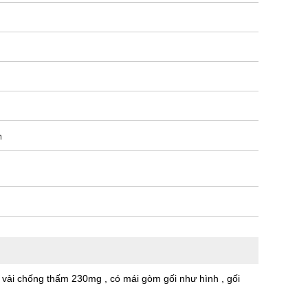
m
vải chống thấm 230mg , có mái gòm gối như hình , gối