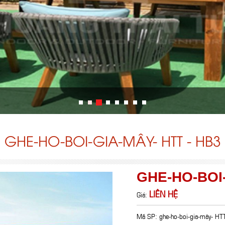
GHE-HO-BOI-GIA-MÂY- HTT - HB3
GHE-HO-BOI-
LIÊN HỆ
Giá:
Mã SP: ghe-ho-boi-gia-mây- HT