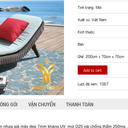
Tình trạng: Mới
Xuất xứ: Việt Nam
Kích thước:
Bàn:
Ghế: 200cm x 70cm x 76cm
Add to cart
Lượt đã xem: 1067
ÓNG GÓI
VẬN CHUYỂN
THANH TOÁN
an nhựa giả mây dẹp 7mm kháng UV, mút D25 vải chống thấm 250mg , 