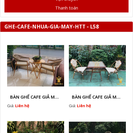
Thanh toán
GHE-CAFE-NHUA-GIA-MAY-HTT - L58
BÀN GHẾ CAFE GIẢ MÂY HTT - L128A
BÀN GHẾ CAFE GIẢ MÂY HTT - LS132
Giá:
Liên hệ
Giá:
Liên hệ