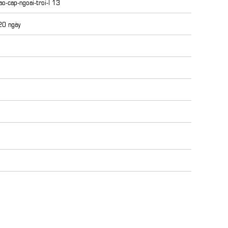
o-cap-ngoai-troi-l 13
 20 ngày