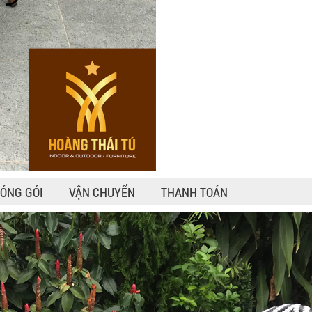
ÓNG GÓI
VẬN CHUYỂN
THANH TOÁN