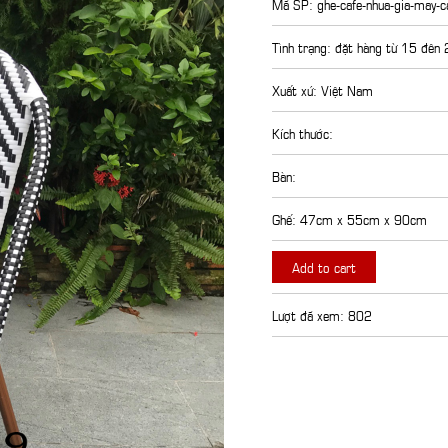
Mã SP: ghe-cafe-nhua-gia-may-ca
Tình trạng: đặt hàng từ 15 đên
Xuất xứ: Việt Nam
Kích thước:
Bàn:
Ghế: 47cm x 55cm x 90cm
Add to cart
Lượt đã xem: 802