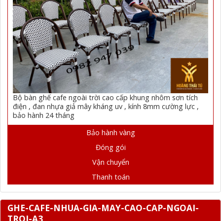
Bộ bàn ghế cafe ngoài trời cao cấp khung nhôm sơn tích
điện , đan nhựa giả mây kháng uv , kính 8mm cường lực ,
bảo hành 24 tháng
Bảo hành vàng
Đóng gói
Vận chuyển
Thanh toán
GHE-CAFE-NHUA-GIA-MAY-CAO-CAP-NGOAI-
TROI-A3