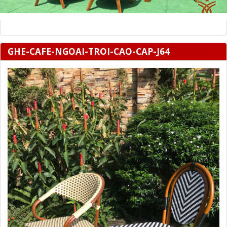
GHE-CAFE-NGOAI-TROI-CAO-CAP-J64