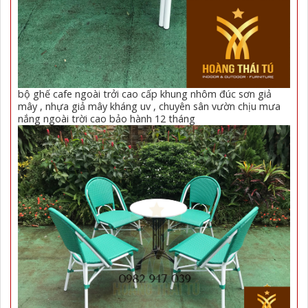
bộ ghế cafe ngoài trởi cao cấp khung nhôm đúc sơn giả
mây , nhựa giả mây kháng uv , chuyên sân vườn chịu mưa
nắng ngoài trời cao bảo hành 12 tháng