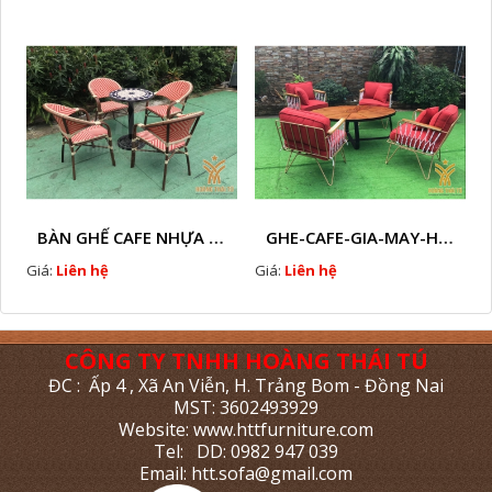
BÀN GHẾ CAFE NHỰA GIẢ MÂY HTT - L112
GHE-CAFE-GIA-MAY-HTT - L110
Giá:
Liên hệ
Giá:
Liên hệ
CÔNG TY TNHH HOÀNG THÁI TÚ
ĐC : Ấp 4 , Xã An Viễn, H. Trảng Bom - Đồng Nai
MST: 3602493929
Website: www.httfurniture.com
Tel: DD: 0982 947 039
Email: htt.sofa@gmail.com