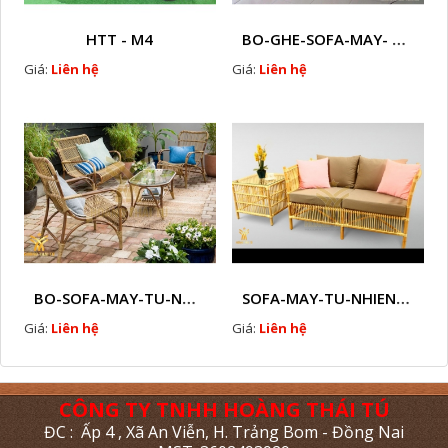
HTT - M4
BO-GHE-SOFA-MAY- TU-NHIEN-HTT - M5
Giá:
Liên hệ
Giá:
Liên hệ
BO-SOFA-MAY-TU-NHIEN-HTT - M6
SOFA-MAY-TU-NHIEN-HTT - M7
Giá:
Liên hệ
Giá:
Liên hệ
CÔNG TY TNHH HOÀNG THÁI TÚ
ĐC : Ấp 4 , Xã An Viễn, H. Trảng Bom - Đồng Nai