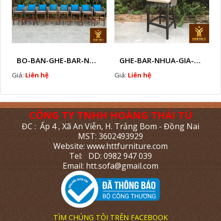
BO-BAN-GHE-BAR-NHUA-GIA-MAY-SAN-VUON-EW3
GHE-BAR-NHUA-GIA-MAY-NGOAI-TROI-N7
Giá:
Liên hệ
Giá:
Liên hệ
CÔNG TY TNHH HOÀNG THÁI TÚ
ĐC : Ấp 4 , Xã An Viễn, H. Trảng Bom - Đồng Nai
MST: 3602493929
Website: www.httfurniture.com
Tel: DD: 0982 947 039
Email: htt.sofa@gmail.com
TÌM CHÚNG TÔI TRÊN FACEBOOK