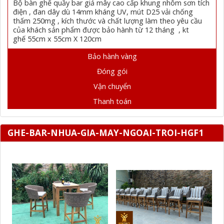
Bộ bàn ghế quầy bar giả mây cao cấp khung nhôm sơn tích
điện , đan dây dù 14mm kháng UV, mút D25 vải chống
thấm 250mg , kích thước và chất lượng làm theo yêu cầu
của khách sản phẩm được bảo hành từ 12 tháng , kt
ghế 55cm x 55cm X 120cm
Bảo hành vàng
Đóng gói
Vận chuyển
Thanh toán
GHE-BAR-NHUA-GIA-MAY-NGOAI-TROI-HGF1