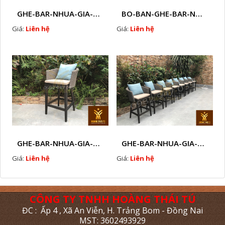
GHE-BAR-NHUA-GIA-MAY-NGOAI-TROI-K1
BO-BAN-GHE-BAR-NHUA-GIA-MAY-SAN-VUON-EW3
Giá:
Liên hệ
Giá:
Liên hệ
GHE-BAR-NHUA-GIA-MAY-NGOAI-TROI-N7
GHE-BAR-NHUA-GIA-MAY-NGOAI-TROI-N6
Giá:
Liên hệ
Giá:
Liên hệ
CÔNG TY TNHH HOÀNG THÁI TÚ
ĐC : Ấp 4 , Xã An Viễn, H. Trảng Bom - Đồng Nai
MST: 3602493929