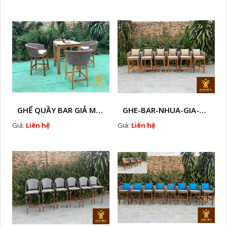
GHẾ QUẦY BAR GIẢ MÂY HTT - GB14
GHE-BAR-NHUA-GIA-MAY-GHE-CAFE-NGOAI-TROI-J 1
Giá:
Liên hệ
Giá:
Liên hệ