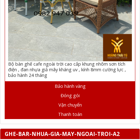
Bộ bàn ghế cafe ngoài trời cao cấp khung nhôm sơn tích
điện , đan nhựa giả mây kháng uv , kính 8mm cường lực ,
bảo hành 24 tháng
Bảo hành vàng
Đóng gói
Vận chuyển
Thanh toán
GHE-BAR-NHUA-GIA-MAY-NGOAI-TROI-A2