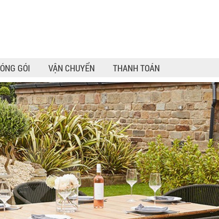
ÓNG GÓI
VẬN CHUYỂN
THANH TOÁN