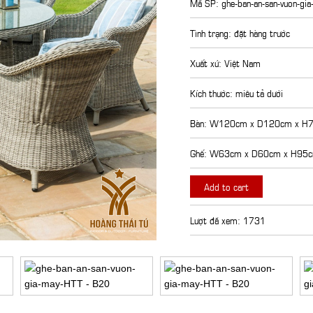
Mã SP: ghe-ban-an-san-vuon-gi
Tình trạng: đặt hàng trước
Xuất xứ: Việt Nam
Kích thước: miêu tả dưới
Bàn: W120cm x D120cm x H
Ghế: W63cm x D60cm x H95
Add to cart
Lượt đã xem: 1731