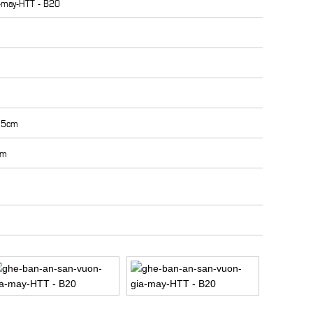
a-may-HTT - B20
75cm
cm