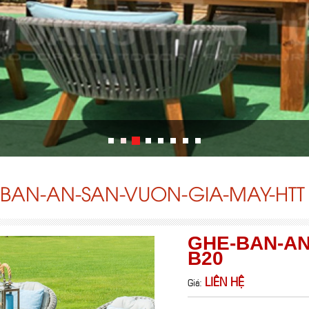
BAN-AN-SAN-VUON-GIA-MAY-HTT 
GHE-BAN-AN
B20
LIÊN HỆ
Giá: