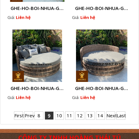
GHE-HO-BOI-NHUA-GIA-MAY-CAO-CAP-NGOAI-TROI-A4
GHE-HO-BOI-NHUA-GIA-MAY-CAO-CAP-NGOAI-TROI-A3
Giá:
Liên hệ
Giá:
Liên hệ
GHE-HO-BOI-NHUA-GIA-MAY-CAO-CAP-NGOAI-TROI-A2
GHE-HO-BOI-NHUA-GIA-MAY-CAO-CAP-NGOAI-TROI-A1
Giá:
Liên hệ
Giá:
Liên hệ
First
Prev
8
9
10
11
12
13
14
Next
Last
CÔNG TY TNHH HOÀNG THÁI TÚ