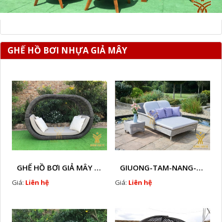
GHẾ HỒ BƠI NHỰA GIẢ MÂY
GHẾ HỒ BƠI GIẢ MÂY HTT - B57
GIUONG-TAM-NANG-GIA-MAY-NHUA-HTT - B46
Giá:
Liên hệ
Giá:
Liên hệ