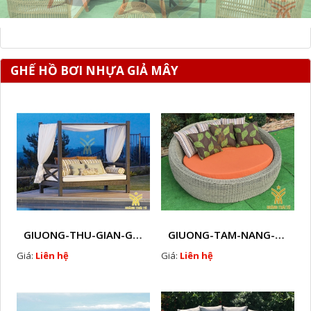
GHẾ HỒ BƠI NHỰA GIẢ MÂY
GIUONG-THU-GIAN-GIA-MAY-HTT - B45
GIUONG-TAM-NANG-MAY-NHUA-HTT - B63
Giá:
Liên hệ
Giá:
Liên hệ