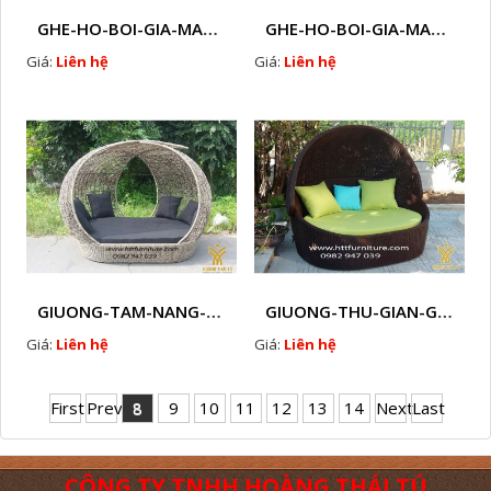
GHE-HO-BOI-GIA-MAY-HTT - B41B
GHE-HO-BOI-GIA-MAY- HTT - B60
Giá:
Liên hệ
Giá:
Liên hệ
GIUONG-TAM-NANG-GIA-MAY- HTT - B59
GIUONG-THU-GIAN-GIA-MAY-HTT - B58
Giá:
Liên hệ
Giá:
Liên hệ
First
Prev
8
9
10
11
12
13
14
Next
Last
CÔNG TY TNHH HOÀNG THÁI TÚ