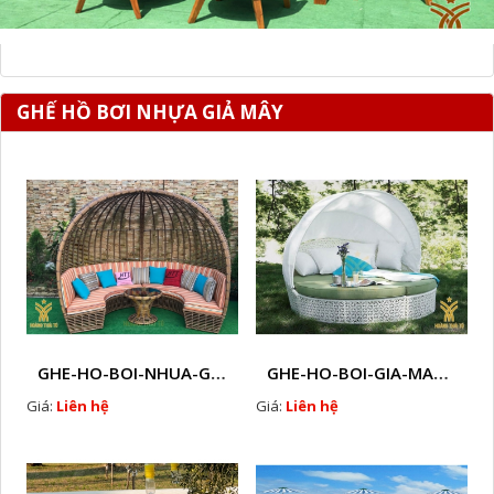
GHẾ HỒ BƠI NHỰA GIẢ MÂY
GHE-HO-BOI-NHUA-GIA-MAY-HTT - B75
GHE-HO-BOI-GIA-MAY-HTT - B37
Giá:
Liên hệ
Giá:
Liên hệ