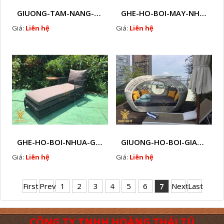
GIUONG-TAM-NANG-GIA-MAY-HTT - B68
GHE-HO-BOI-MAY-NHUA-HTT - B67
Giá:
Liên hệ
Giá:
Liên hệ
GHE-HO-BOI-NHUA-GIA-MAY-HTT - B66
GIUONG-HO-BOI-GIA-MAY-HTT - B65
Giá:
Liên hệ
Giá:
Liên hệ
First
Prev
1
2
3
4
5
6
7
Next
Last
CÔNG TY TNHH HOÀNG THÁI TÚ