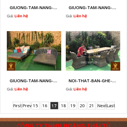
GIUONG-TAM-NANG-GHE-HO-BOI-NHUA-GIA-MAY-NGOAI-TROI-D33
GIUONG-TAM-NANG-GHE-HO-BOI-NHUA-GIA-MAY-NGOAI-TROI-D34
Giá:
Liên hệ
Giá:
Liên hệ
GIUONG-TAM-NANG-GHE-HO-BOI-NHUA-GIA-MAY-NGOAI-TROI-D35
NOI-THAT-BAN-GHE-SOFA-GHE-CAFE-MAY-NHUA-NGOAI-TROI-Q14
Giá:
Liên hệ
Giá:
Liên hệ
First
Prev
15
16
17
18
19
20
21
Next
Last
CÔNG TY TNHH HOÀNG THÁI TÚ