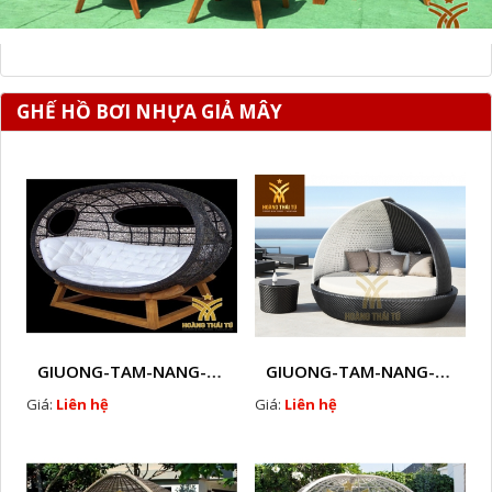
GHẾ HỒ BƠI NHỰA GIẢ MÂY
GIUONG-TAM-NANG-GIA-MAY HTT - NB1
GIUONG-TAM-NANG-GHE-HO-BOI-NHUA-GIA-MAY-NGOAI-TROI-D1
Giá:
Liên hệ
Giá:
Liên hệ