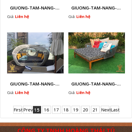
GIUONG-TAM-NANG-GHE-HO-BOI-NHUA-GIA-MAY-NGOAI-TROI-D8
GIUONG-TAM-NANG-GHE-HO-BOI-NHUA-GIA-MAY-NGOAI-TROI-D9
Giá:
Liên hệ
Giá:
Liên hệ
GIUONG-TAM-NANG-GHE-HO-BOI-NHUA-GIA-MAY-NGOAI-TROI-D10
GIUONG-TAM-NANG-GHE-HO-BOI-NHUA-GIA-MAY-NGOAI-TROI-D11
Giá:
Liên hệ
Giá:
Liên hệ
First
Prev
15
16
17
18
19
20
21
Next
Last
CÔNG TY TNHH HOÀNG THÁI TÚ