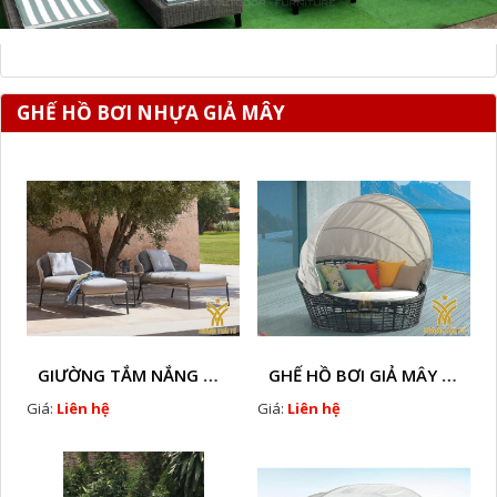
GHẾ HỒ BƠI NHỰA GIẢ MÂY
GIƯỜNG TẮM NẮNG GIẢ MÂY HTT - B78
GHẾ HỒ BƠI GIẢ MÂY HTT - B36
Giá:
Liên hệ
Giá:
Liên hệ