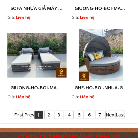
SOFA NHỰA GIẢ MÂY CAO CẤP NGOÀI TRỜI NỆM MÚT NGOÀI TRỜI KÍNH 8MM CƯỜNG LỰC
GIUONG-HO-BOI-MAY-NHUA - F3
Giá:
Liên hệ
Giá:
Liên hệ
GIUONG-HO-BOI-MAY-NHUA - F2
GHE-HO-BOI-NHUA-GIA-MAY-CAO-CAP-NGOAI-TROI-A7
Giá:
Liên hệ
Giá:
Liên hệ
First
Prev
1
2
3
4
5
6
7
Next
Last
CÔNG TY TNHH HOÀNG THÁI TÚ