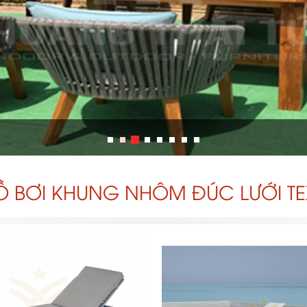
 BƠI KHUNG NHÔM ĐÚC LƯỚI TEX