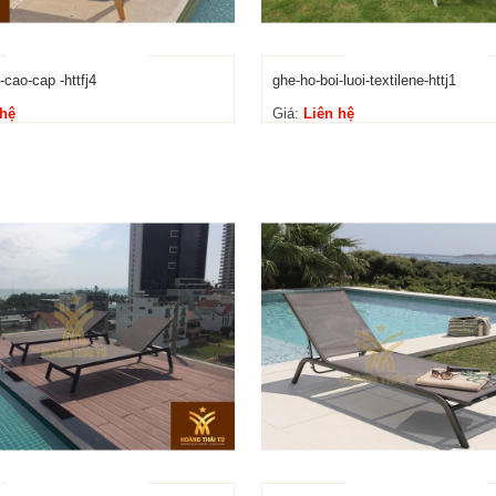
-cao-cap -httfj4
ghe-ho-boi-luoi-textilene-httj1
 hệ
Giá:
Liên hệ