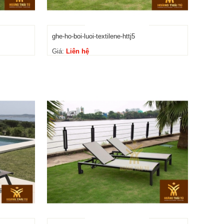
ghe-ho-boi-luoi-textilene-httj5
Giá:
Liên hệ