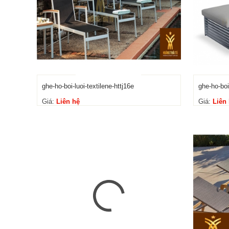
ghe-ho-boi-luoi-textilene-httj16e
ghe-ho-boi-
Giá:
Liên hệ
Giá:
Liên