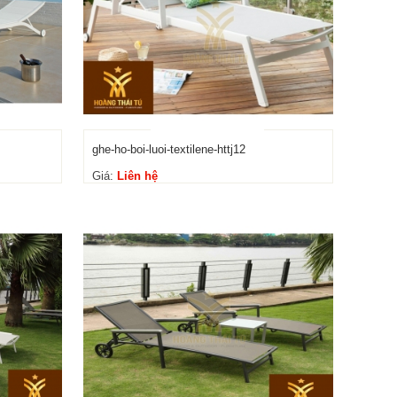
ghe-ho-boi-luoi-textilene-httj12
Giá:
Liên hệ