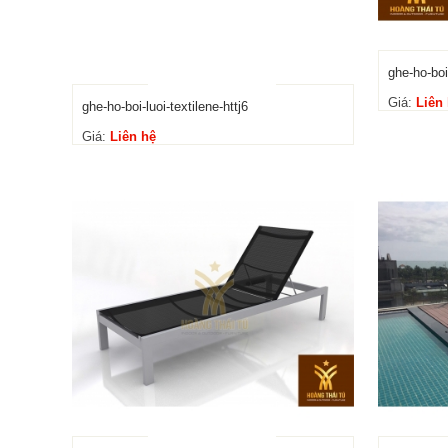
ghe-ho-boi
Giá:
Liên
ghe-ho-boi-luoi-textilene-httj6
Giá:
Liên hệ