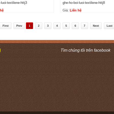
luoi-textilene-httj3
ghe-ho-boi-luoi-textilene-httj8
 hệ
Giá:
Liên hệ
First
Prev
1
2
3
4
5
6
7
Next
Last
Ú
Tìm chúng tôi trên facebook