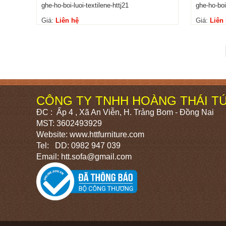
ghe-ho-boi-luoi-textilene-httj21
ghe-ho-boi-
Giá:
Liên hệ
Giá:
Liên
CÔNG TY TNHH HOÀNG THÁI T
ĐC : Ấp 4 , Xã An Viễn, H. Trảng Bom - Đồng Nai
MST: 3602493929
Website: www.httfurniture.com
Tel: DD: 0982 947 039
Email: htt.sofa@gmail.com